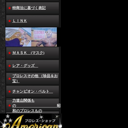
特商法に基づく表記
ＬＩＮＫ
ＭＡＳＫ (マスク)
レア・グッズ
プロレスその他 （珍品＆お
宝）
チャンピオン・ベルト
力道山関係も
の 昭
和のプロレスもの