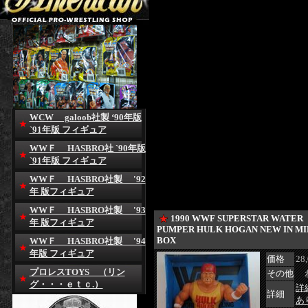
WCW galoob社製 ‘90年版
`91年版 フィギュア
WWＦ HASBRO社 `90年版
`91年版 フィギュア
WWＦ HASBRO社製 '92
年 版フィギュア
WWＦ HASBRO社製 '93
1990 WWF SUPERSTAR WATER
年 版フィギュア
PUMPER HULK HOGAN NEW IN MI
BOX
WWＦ HASBRO社製 '94
年版 フィギュア
価格
28
プロレスTOYS （リン
その他
わ
グ・・・ｅｔｃ.）
詳
詳細
あ