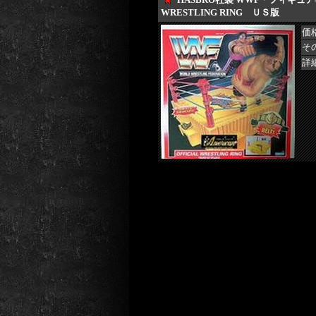
WRESTLING RING ＵＳ版
価
そ
詳