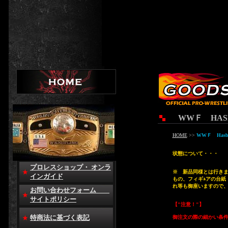
WWＦ HASBRO
HOME
>>
WWＦ Has
状態について・・・
プロレスショップ・ オンラ
※ 新品同様とは行きま
インガイド
もの、フィギｭアの台紙
れ等も御座いますので
お問い合わせフォーム
サイトポリシー
【"注意！"】
特商法に基づく表記
御注文の際の細かい条