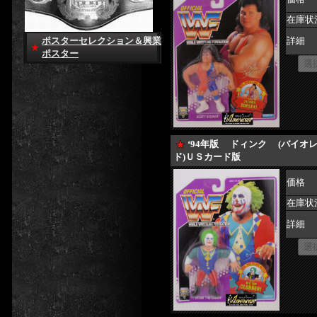
在庫状
ポスターセレクション＆興業
詳細
ポスター
‘94年版 ドィンク (バイオ
ド)ＵＳカード版
価格
在庫状
詳細