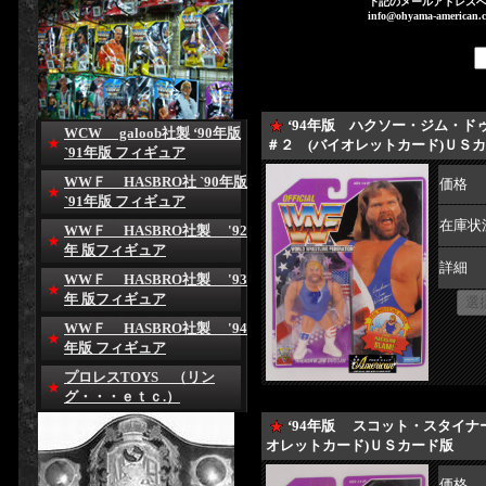
下記のメールアドレス
info@ohyama-american.c
‘94年版 ハクソー・ジム・
WCW galoob社製 ‘90年版
＃２ (バイオレットカード)Ｕ
`91年版 フィギュア
WWＦ HASBRO社 `90年版
価格
`91年版 フィギュア
在庫状
WWＦ HASBRO社製 '92
年 版フィギュア
詳細
WWＦ HASBRO社製 '93
年 版フィギュア
WWＦ HASBRO社製 '94
年版 フィギュア
プロレスTOYS （リン
グ・・・ｅｔｃ.）
‘94年版 スコット・スタイナ
オレットカード)ＵＳカード版
価格