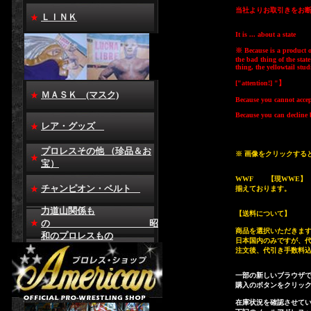
当社よりお取引きをお
ＬＩＮＫ
It is ... about a state
※ Because is a product o
the bad thing of the state
thing, the yellowtail stu
["attention!] "】
ＭＡＳＫ (マスク)
Because you cannot accept
Because you can decline 
レア・グッズ
プロレスその他 （珍品＆お
※ 画像をクリックする
宝）
WWF 【現WWE】 O
チャンピオン・ベルト
揃えております。
力道山関係も
【送料について】
の 昭
商品を選択いただきま
和のプロレスもの
日本国内のみですが、
注文後、代引き手数料
一部の新しいブラウザ
購入のボタンをクリッ
在庫状況を確認させて