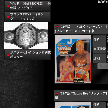
info@o
WWＦ HASBRO社製 '94
年版 フィギュア
プロレスTOYS （リン
グ・・・ｅｔｃ.）
`93年版 ハルク・ホーガン
(ブルーカード)ＵＳカード版
価格
在庫状況
ポスターセレクション＆興業
ポスター
詳細
‘93年版 "Nature Boy"リ
版
価格