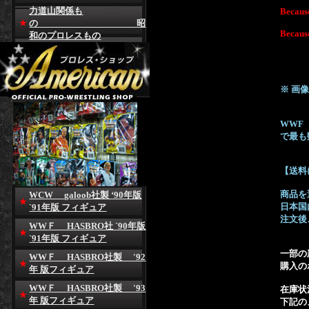
力道山関係も
Because
の 昭
Because
和のプロレスもの
※ 画
WWF【
で最も
【送料
商品を
WCW galoob社製 ‘90年版
日本国
`91年版 フィギュア
注文後
WWＦ HASBRO社 `90年版
`91年版 フィギュア
一部の
WWＦ HASBRO社製 '92
購入の
年 版フィギュア
WWＦ HASBRO社製 '93
在庫状
年 版フィギュア
下記の