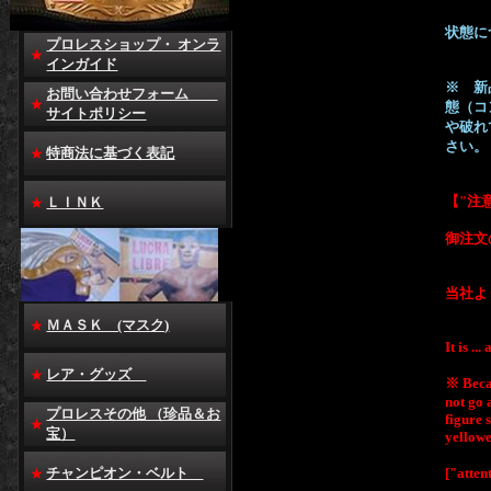
状態に
プロレスショップ・ オンラ
インガイド
※ 新
お問い合わせフォーム
態（コ
サイトポリシー
や破れ
さい。
特商法に基づく表記
【"注
ＬＩＮＫ
御注文
当社よ
ＭＡＳＫ (マスク)
It is ..
レア・グッズ
※ Beca
not go 
プロレスその他 （珍品＆お
figure 
宝）
yellowe
チャンピオン・ベルト
["atten