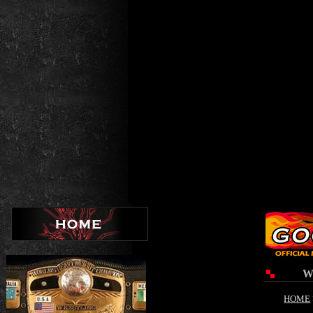
WWＦ H
HOME