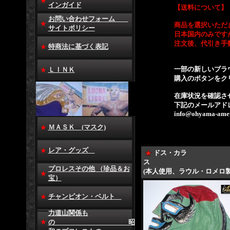
インガイド
【送料について】
お問い合わせフォーム
商品を選択いただ
サイトポリシー
日本国内のみです
注文後、代引き手
特商法に基づく表記
一部の新しいブラ
ＬＩＮＫ
購入のボタンをク
在庫状況を確認さ
下記のメールアド
info@ohyama-amer
ＭＡＳＫ (マスク)
レア・グッズ
ドス・カラ
プロレスその他 （珍品＆お
(本人使用、ラウル・ロメロ
宝）
チャンピオン・ベルト
力道山関係も
の 昭