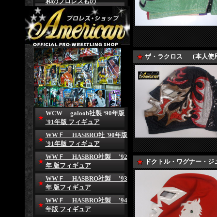
和のプロレスもの
ザ・ラクロス （本人使
WCW galoob社製 ‘90年版
`91年版 フィギュア
WWＦ HASBRO社 `90年版
`91年版 フィギュア
WWＦ HASBRO社製 '92
ドクトル・ワグナー・ジュ
年 版フィギュア
WWＦ HASBRO社製 '93
年 版フィギュア
WWＦ HASBRO社製 '94
年版 フィギュア